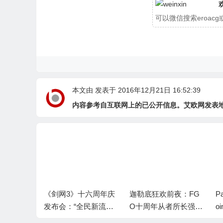
可以微信搜索eroa
本文由
发表于 2016年12月21日 16:52:39
内容参考自互联网上的已公开信息。艾欧网发表
十六周年庆
迦勒底狂欢前夜：FG
PandaMobo重磅发布J
民新流派
O十周年从者所长强度
oinSpark：专为出海
前传”续
分析与抽卡规划建议
而生的AI爆款素材工