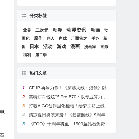
分类标签
动漫
动漫资讯
动画
二次元
动
业界
画化
原作
声优
广而告之
同人
手办
新
游戏
日本
活动
漫画
漫画家
番
画师
福利
第二季
热门文章
1
CF IP 再添力作！《穿越火线：潜伏》以3A叙事重塑战术潜行玩法
2
英特尔® 锐炫™ Pro B70：以专业算力，解锁本地化AI部署与生产力新基准
3
打破AIGC创作固化桎梏！绘梦工坊上线绘梦画布dreamo赋能全场景自由创作
电
4
清凉夏日换装来袭！《碧蓝航线》9周年庆典活动第二弹今日正式上线
5
《FGO》十周年将至，1500圣晶石免费福利，新老玩家均可解锁
奉