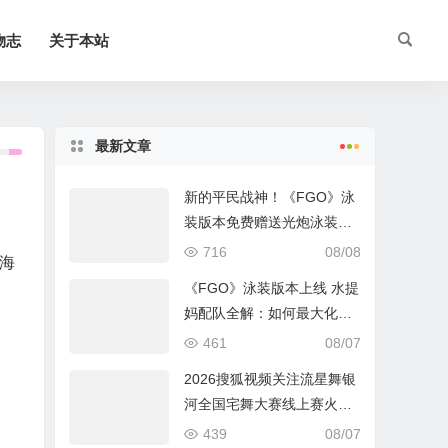
物志
关于本站
最新文章
新的平民战神！《FGO》泳
装版本免费赠送光炮泳装呼
延灼解析
716
08/08
海
《FGO》泳装版本上线 水提
妈配队全解：如何最大化暴
击收益？
461
08/07
2026搜狐视频关注流星舞银
河全国宅舞大赛线上赛火热
进行中
439
08/07