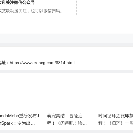
欢迎关注微信公众号
cg或艾欧动漫关注，也可以微信扫码。
地址：
https://www.eroacg.com/6814.html
萌宠集结，冒险启
时间循环之旅即刻启
《嘟嘟脸恶作剧
程！《闪耀吧！噜
程！《归环》一周目
脸屠版日本二次
咪》「闪耀测试」开
测试今日开启
神故乡