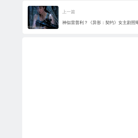
！
具
上一篇
神似雷普利？《异形：契约》女主剧照