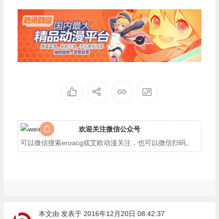
欢迎关注微信公众号
可以微信搜索eroacg或艾欧动漫关注，也可以微信扫码。
本文由
发表于 2016年12月20日 08:42:37