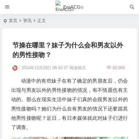
EroACG○
首页
资讯
正文
节操在哪里？妹子为什么会和男友以外
的男性接吻？
2016年12月20日 08:42:37
阅读模式
60,968
动漫中的有些妹子在有了确定的男朋友后，仍会
出现与男友以外的男性接吻的情况，有不情愿也有主
动的。那么在现实生活中妹子们真的会跟男友以外的
男性接吻吗？她们为什么在有男友的情况下还要跟其
他男性接吻呢？近日，有日本媒体就此对妹子们进行
了调查。