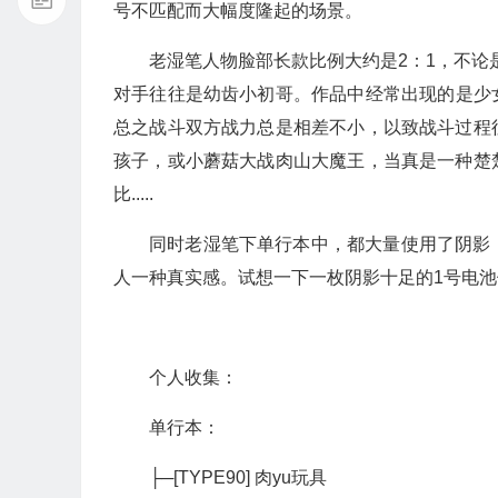
号不匹配而大幅度隆起的场景。
老湿笔人物脸部长款比例大约是2：1，不论
对手往往是幼齿小初哥。作品中经常出现的是少女&
总之战斗双方战力总是相差不小，以致战斗过程
孩子，或小蘑菇大战肉山大魔王，当真是一种楚
比.....
同时老湿笔下单行本中，都大量使用了阴影
人一种真实感。试想一下一枚阴影十足的1号电池伊利在
个人收集：
单行本：
├─[TYPE90] 肉yu玩具