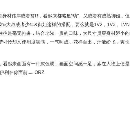
是身材伟岸或者贫R，看起来都略显“幼”，又或者有成熟御姐，但
大叔或者少年&御姐这样的搭配，要么就是1V2，1V3，1VN
往往是毫无拖沓，结合老湿一贯的口味，大尺寸贯穿身材娇小的
楚可怜却又使用度满满，一气呵成，花样百出，汁液纷飞，爽快
，看起来画面有一种灰色调，画面空间感十足，落在人物上便是
你面前......ORZ