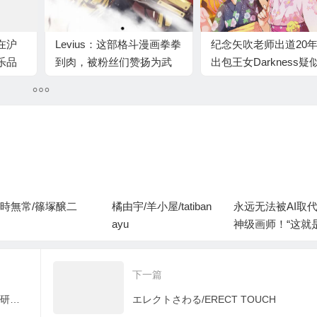
在沪
Levius：这部格斗漫画拳拳
纪念矢吹老师出道20
乐品
到肉，被粉丝们赞扬为武
出包王女Darkness疑
侠格斗类漫画
来？
時無常/篠塚醸二
橘由宇/羊小屋/tatiban
永远无法被AI取
ayu
神级画师！“这就
的颜色”
下一篇
松本ドリル研究所/ながの～ん/松本钻头研究所
エレクトさわる/ERECT TOUCH