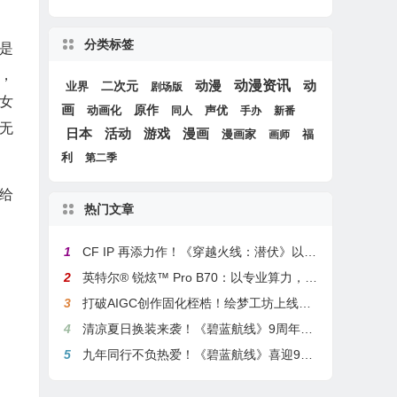
分类标签
是
，
动漫
动漫资讯
动
二次元
业界
剧场版
女
画
原作
动画化
声优
同人
手办
新番
无
游戏
日本
活动
漫画
漫画家
福
画师
利
第二季
给
热门文章
1
CF IP 再添力作！《穿越火线：潜伏》以3A叙事重塑战术潜行玩法
2
英特尔® 锐炫™ Pro B70：以专业算力，解锁本地化AI部署与生产力新基准
3
打破AIGC创作固化桎梏！绘梦工坊上线绘梦画布dreamo赋能全场景自由创作
4
清凉夏日换装来袭！《碧蓝航线》9周年庆典活动第二弹今日正式上线
5
九年同行不负热爱！《碧蓝航线》喜迎9周岁生日 双向奔赴共赴新程