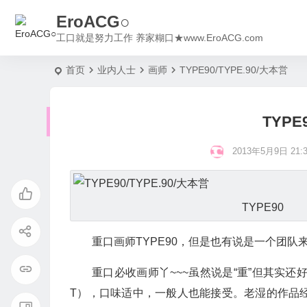
EroACG○
工口就是努力工作 养家糊口★www.EroACG.com
首页
业内人士
画师
TYPE90/TYPE.90/大本営
TYPE
2013年5月9日 21:3
TYPE90
重口画师TYPE90，但是也有说是一个团队来着
重口必收画师丫~~~虽然说是“重”但其实还好
T），口味适中，一般人也能接受。老湿的作品