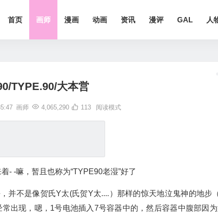
首页
画师
漫画
动画
资讯
漫评
GAL
人
90/TYPE.90/大本営
5:47
画师
4,065,290
113
阅读模式
- -嘛，暂且也称为“TYPE90老湿”好了
，并不是像贺氏Y太(氏贺Y太....）那样的惊天地泣鬼神的地步
经常出现，嗯，1号电池插入7号容器中的，然后容器中腹部因为