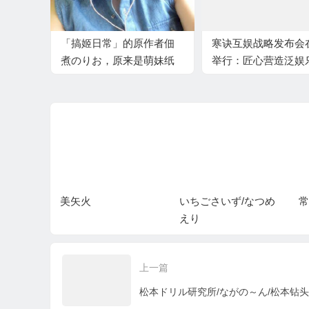
「搞姬日常」的原作者佃
寒诀互娱战略发布会
煮のりお，原来是萌妹纸
举行：匠心营造泛娱
来的啊
牌升级之路
nu
美矢火
いちごさいず/なつめ
常
えり
上一篇