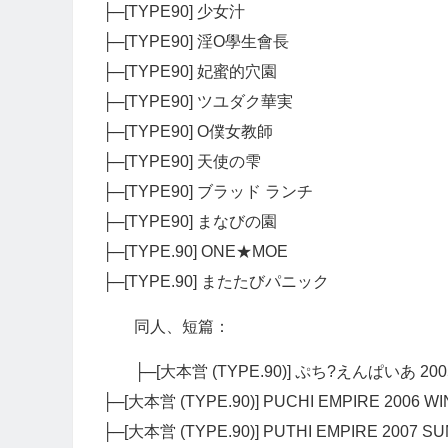
├─[TYPE90] 少女汁
├─[TYPE90] 淫O學生會長
├─[TYPE90] 妃蜜的穴園
├─[TYPE90] ツユダク華実
├─[TYPE90] O僕女教師
├─[TYPE90] 天使の雫
├─[TYPE90] ブラッド ランチ
├─[TYPE90] まなびの園
├─[TYPE.90] ONE★MOE
├─[TYPE.90] またたびパニック
同人、短篇：
├─[大本営 (TYPE.90)] ぷち?えんぱいあ 20
├─[大本営 (TYPE.90)] PUCHI EMPIRE 2006 W
├─[大本営 (TYPE.90)] PUTHI EMPIRE 2007