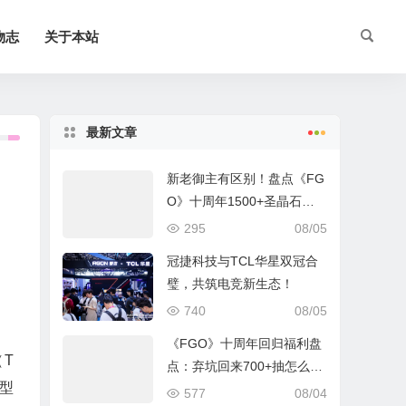
物志
关于本站
最新文章
新老御主有区别！盘点《FG
O》十周年1500+圣晶石福
利全部获取方式
295
08/05
冠捷科技与TCL华星双冠合
璧，共筑电竞新生态！
740
08/05
《FGO》十周年回归福利盘
（T
点：弃坑回来700+抽怎么
型
拿？
577
08/04