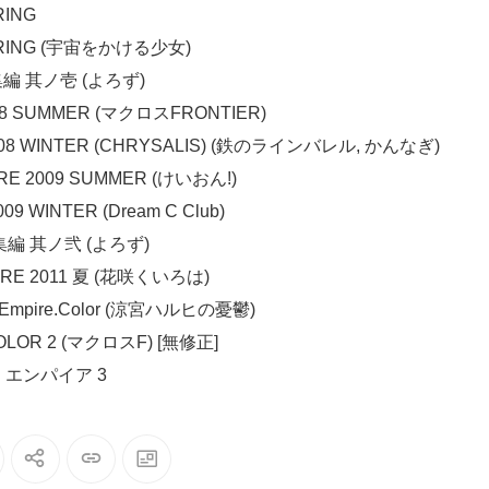
RING
 SPRING (宇宙をかける少女)
総集編 其ノ壱 (よろず)
2008 SUMMER (マクロスFRONTIER)
 2008 WINTER (CHRYSALIS) (鉄のラインバレル, かんなぎ)
ORE 2009 SUMMER (けいおん!)
09 WINTER (Dream C Club)
総集編 其ノ弐 (よろず)
CORE 2011 夏 (花咲くいろは)
Empire.Color (涼宮ハルヒの憂鬱)
COLOR 2 (マクロスF) [無修正]
チ エンパイア 3