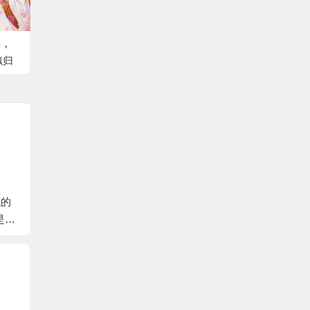
年，
似归
代的
AERODOG/inu
美矢火
いちご
是我
えり