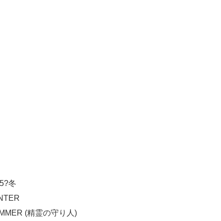
05?冬
INTER
 SUMMER (精霊の守り人)