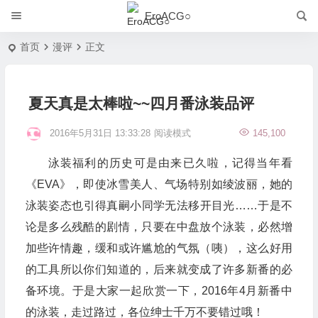
EroACG○
首页
漫评
正文
夏天真是太棒啦~~四月番泳装品评
2016年5月31日 13:33:28
阅读模式
145,100
泳装福利的历史可是由来已久啦，记得当年看
《EVA》，即使冰雪美人、气场特别如绫波丽，她的
泳装姿态也引得真嗣小同学无法移开目光……于是不
论是多么残酷的剧情，只要在中盘放个泳装，必然增
加些许情趣，缓和或许尴尬的气氛（咦），这么好用
的工具所以你们知道的，后来就变成了许多新番的必
备环境。于是大家一起欣赏一下，2016年4月新番中
的泳装，走过路过，各位绅士千万不要错过哦！