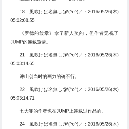
18：風吹けば名無し@\(^o^)／：2016/05/26(木)
05:02:08.55
《罗德的纹章》拿了新人奖的，但作者无视了
JUMP的连载邀请。
21：風吹けば名無し@\(^o^)／：2016/05/26(木)
05:03:14.65
谏山创当时的画力的确不行。
22：風吹けば名無し@\(^o^)／：2016/05/26(木)
05:03:14.71
七大罪的作者也在JUMP上连载过作品的。
24：風吹けば名無し@\(^o^)／：2016/05/26(木)