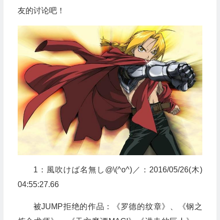
友的讨论吧！
1：風吹けば名無し@\(^o^)／：2016/05/26(木)
04:55:27.66
被JUMP拒绝的作品：《罗德的纹章》、《钢之