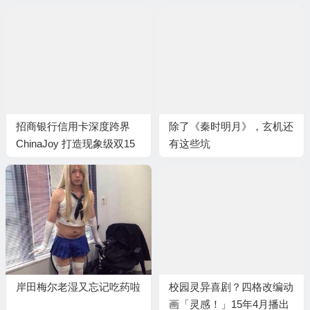
招商银行信用卡深度跨界
除了《秦时明月》，玄机还
ChinaJoy 打造现象级双15
有这些坑
跨次元生日趴
岸田梅尔老湿又忘记吃药啦
校园灵异喜剧？四格改编动
画「灵感！」15年4月播出