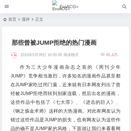
EroACG○
首页
漫评
正文
那些曾被JUMP拒绝的热门漫画
2016年5月28日 16:00:08
阅读模式
80,425
作为三大少年漫画杂志之首的《周刊少年
JUMP》竞争相当激烈，许多知名的漫画作品甚至都
在JUMP家吃过闭门羹，近来就有日本网友列出了曾
经被JUMP拒绝而转到别家连载，然后出名的漫画，
这些作品中包括了《七大罪》、《进击的巨人》、
《钢之炼金术师》这样的大热漫画。对此有网友认为
错过这些作品是JUMP的损失，也有网友认为这些作
品的确不是JUMP家的风格，下面就让我们来看看网