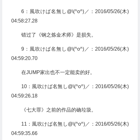
6：風吹けば名無し@\(^o^)／：2016/05/26(木)
04:58:27.28
错过了《钢之炼金术师》是损失。
9：風吹けば名無し@\(^o^)／：2016/05/26(木)
04:59:20.70
在JUMP家出也不一定能卖的好。
10：風吹けば名無し@\(^o^)／：2016/05/26(木)
04:59:26.18
《七大罪》之前的作品的确垃圾。
11：風吹けば名無し@\(^o^)／：2016/05/26(木)
04:59:35.66