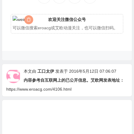
欢迎关注微信公众号
可以微信搜索eroacg或艾欧动漫关注，也可以微信扫码。
本文由
工口太伊
发表于 2016年5月12日 07:06:07
内容参考自互联网上的已公开信息。艾欧网发表地址：
https://www.eroacg.com/4106.html