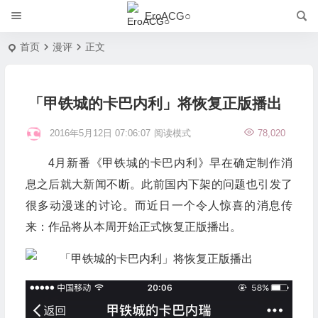
EroACG○
首页
漫评
正文
「甲铁城的卡巴内利」将恢复正版播出
2016年5月12日 07:06:07
阅读模式
78,020
4月新番《甲铁城的卡巴内利》早在确定制作消
息之后就大新闻不断。此前国内下架的问题也引发了
很多动漫迷的讨论。而近日一个令人惊喜的消息传
来：作品将从本周开始正式恢复正版播出。