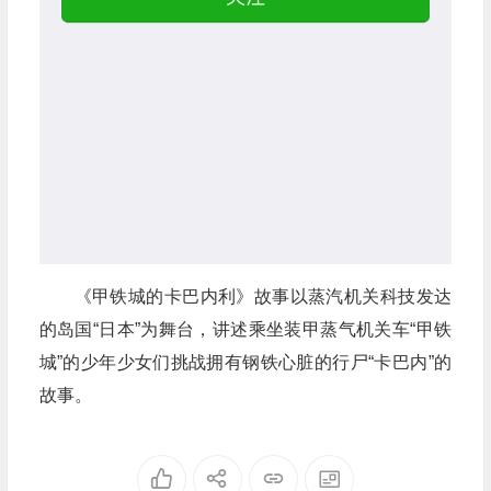
《甲铁城的卡巴内利》故事以蒸汽机关科技发达
的岛国“日本”为舞台，讲述乘坐装甲蒸气机关车“甲铁
城”的少年少女们挑战拥有钢铁心脏的行尸“卡巴内”的
故事。