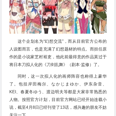
这个企划名为“幻想交流”，而从目前官方公布的
人设图而言，也是充满了幻想题材的特点。而担任原
作的是小说家芝村裕吏，他此前最得意的作品莫过于
将日本刀拟人化的《刀剑乱舞》（剧本·监修）了。
同时，这一次拟人化的画师阵容也称得上豪华
了。包括岸田梅尔、なかじまゆか、伊东杂音、
KEI、春夏冬ゆう、渡边明夫等都是大家非常熟悉的
人物。按照官方计划，目前官方网站已经开始连载小
说，截至4月8日已经刊登了13话，感兴趣的朋友不妨
关注一下。