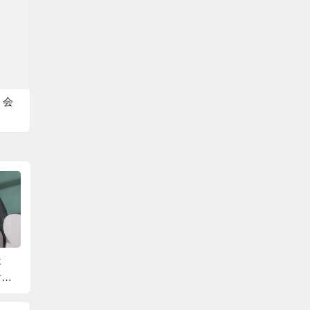
 会
天
【火影忍者】这位妹
【斗罗大陆】小舞为
日向花
女，
子名字挺土，博人传
啥这么可爱？除了相
到亭亭
有一
里超惊艳，一双长腿
貌身材，配音也很关
传》头