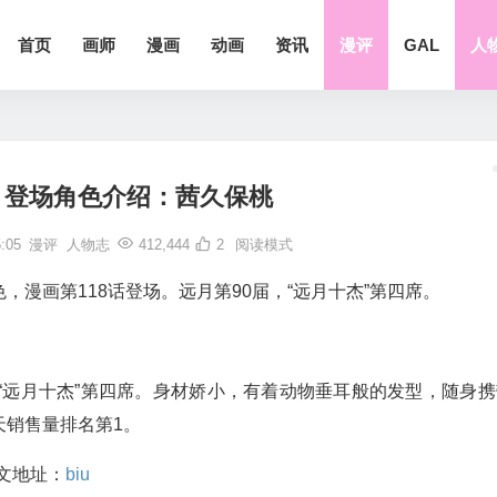
首页
画师
漫画
动画
资讯
漫评
GAL
人
」登场角色介绍：茜久保桃
:05
漫评
人物志
412,444
2
阅读模式
漫画第118话登场。远月第90届，“远月十杰”第四席。
“远月十杰”第四席。身材娇小，有着动物垂耳般的发型，随身携
天销售量排名第1。
原文地址：
biu