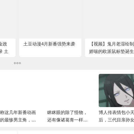
金政
土豆动漫4月新番强势来袭
【视频】鬼月老湿绘制
录 土
娇喘的欧派鼠标垫诞生
感受
称这几年新番动画
眯眯眼的除了怪物，
博人传表情包小
的最惨男主角，还
还有像诸葛青一样有
后，三代目亲孙
尝到啥甜头就被完
趣又随和的八卦男
她的可爱和花火