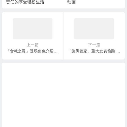
动画
称里程碑的国产动画佳作
上一篇
下一篇
「食戟之灵」登场角色介绍：榎本圆
「旋风管家」重大发表偷跑 畑健二郎将连载新作漫画