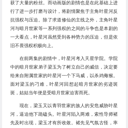
获了大量的粉丝。而动画版的剧情也是在此基础上进
行了进一步打磨与设计，将剧情聚焦于主角叶星河反
抗强权与压迫。除了求道修仙的主线之外，主角叶星
河与暗月世家等一系列强权的之间的斗争也是本剧的
一大看点，叶星河虽然受到各种势力的压迫，但是依
旧不畏强权积极向上。
在前两集的剧情中，叶星河考入天星学院。学院
中的暗月世家弟子梁玉为了树立自己的威信，决定要
给来自附属世家的叶星河一个下马威，以杀鸡儆猴。
面对梁玉的刁难，叶星河回想起暗月世家的劣迹斑
斑，姑姑当年便是受暗月世家迫害而死。
现在，梁玉又以青羽世家的族人的安危威胁叶星
河，逼迫他下跪磕头。叶星河陷入两难，索性导师褚
先及时出现，梁玉才有所收敛。褚先见气氛古怪，率