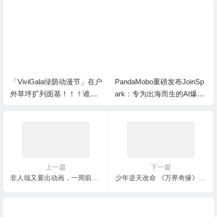
「ViviGala绿荫动漫节」在户
PandaMobo重磅发布JoinSp
外草坪扩列面基！！！谁能
ark：专为出海而生的AI爆款
拒绝呀
素材工具
上一篇
下一篇
非人哉又要出动画，一周前我曾准确预测此事，不愧是我！
少年逆天改命 《万界奇缘》2月17日热血上线