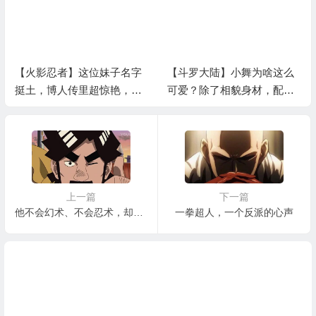
【斗罗大陆】小舞为啥这么
日向花火：从小萝莉到亭亭
可爱？除了相貌身材，配音
玉立，《博人传》头号美人
也很关键
的蜕变之路
上一篇
下一篇
他不会幻术、不会忍术，却独斗雾忍刀七人众而让他们只剩其三
一拳超人，一个反派的心声