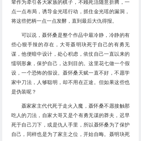
辈作为牵引各大家族的棋子，不顾死活随意折腾，一
点一点布局，诱导金光瑶行动，抓住金光瑶的漏洞，
将这些把柄一点一点发酵，直到最后大仇得报。
可以说，聂怀桑是整个作品中最冷静，冷静的有
些心狠手辣的存在，大哥聂明玦死于自己的有勇无
谋，他便暗中设计，处心积虑，依仗自己一直以来的
懦弱形象，保护自己，达到目的。这里花七做一个假
设，一个恐怖的假设。聂怀桑天赋一直不好，不愿学
家中刀法，人够聪明，却不用在正途。但如果这些也
是伪装呢？
聂家家主代代死于走火入魔，聂怀桑不愿接触那
吃人的刀法，自家大哥又是个有勇无谋的莽夫，迟早
死于自己刀下，或是仇人手里，所以聂怀桑为了保护
自己，同样也是为了家主之位，开始自晦。聂明玦死