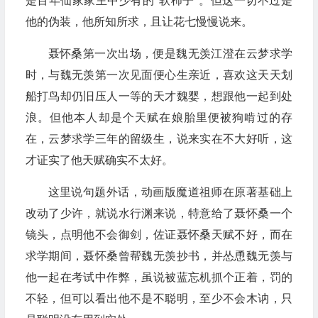
是百年仙家家主中少有的"软柿子"。但这一切不过是
他的伪装，他所知所求，且让花七慢慢说来。
聂怀桑第一次出场，便是魏无羡江澄在云梦求学
时，与魏无羡第一次见面便心生亲近，喜欢这天天划
船打鸟却仍旧压人一等的天才魏婴，想跟他一起到处
浪。但他本人却是个天赋在娘胎里便被狗啃过的存
在，云梦求学三年的留级生，说来实在不大好听，这
才证实了他天赋确实不太好。
这里说句题外话，动画版魔道祖师在原著基础上
改动了少许，就说水行渊来说，特意给了聂怀桑一个
镜头，点明他不会御剑，佐证聂怀桑天赋不好，而在
求学期间，聂怀桑曾帮魏无羡抄书，并怂恿魏无羡与
他一起在考试中作弊，虽说被蓝忘机抓个正着，罚的
不轻，但可以看出他不是不聪明，至少不会木讷，只