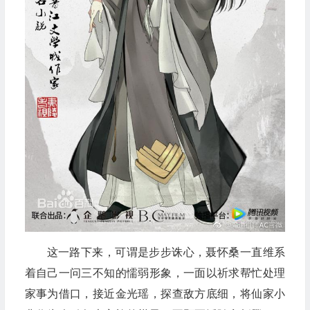
这一路下来，可谓是步步诛心，聂怀桑一直维系
着自己一问三不知的懦弱形象，一面以祈求帮忙处理
家事为借口，接近金光瑶，探查敌方底细，将仙家小