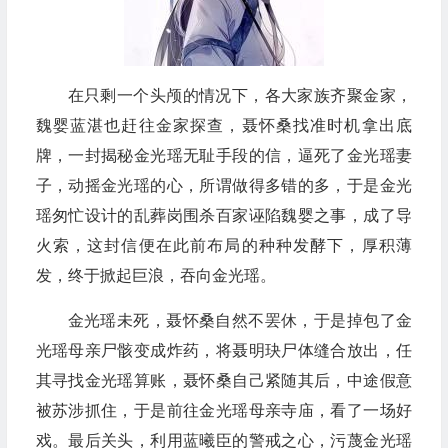
在只剩一个头颅的情况下，各大家族齐聚金家，
魏婴蓝湛也赶往金家探查，聂怀桑找准时机拿出底
牌，一封揭秘金光瑶无耻手段的信，逼死了金光瑶妻
子，动摇金光瑶的心，所谓做得多错的多，于是金光
瑶匆忙设计的乱葬岗围杀百家诬陷魏婴之事，成了导
火索，这封信便在此前布局的种种发酵下，厚积薄
发，终于掀起巨浪，吞向金光瑶。
金光瑶未死，聂怀桑自然不罢休，于是掉包了金
光瑶母亲尸骸变成炸药，将聂明玦尸体缝合放出，任
其寻找金光瑶算账，聂怀桑自己紧随其后，中途假意
被苏涉抓住，于是前往金光瑶母亲寺庙，看了一场好
戏。最后关头，利用蓝曦臣的警戒之心，污蔑金光瑶