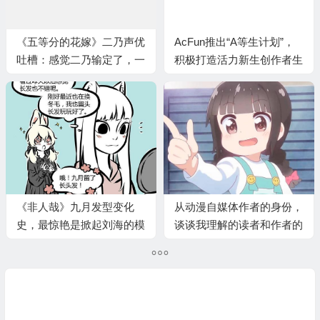
《五等分的花嫁》二乃声优
AcFun推出“A等生计划”，
吐槽：感觉二乃输定了，一
积极打造活力新生创作者生
股败犬感
态
《非人哉》九月发型变化
从动漫自媒体作者的身份，
史，最惊艳是掀起刘海的模
谈谈我理解的读者和作者的
样
关系