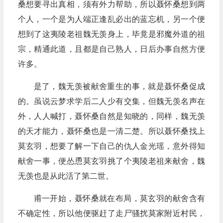
桑想要寻出真相，须有外力帮助，所以聂怀桑想到两
个人，一个是为人端正逢乱必出的蓝忘机，另一个便
想到了这夷陵老祖魏无羡身上，毕竟是邪魔外道的祖
宗，精通此道，且都是自己熟人，日后办事自然方便
许多。
是了，魏无羡被献舍重生的事，就是聂怀桑促成
的。虽说云梦求学后二人少有交集，但魏无羡名声在
外，人人喊打，聂怀桑自然是知晓的，同样，魏无羡
的天才能力，聂怀桑也是一清二楚。所以聂怀桑找上
莫玄羽，想要了解一下自己的仇人金光瑶，意外得知
献舍一事，便怂恿莫玄羽挑了个夷陵老祖来献舍，魏
无羡也是从此活了第二世。
甫一开始，聂怀桑就在布局，莫玄羽的献舍含有
不确定性，所以他便驱赶了走尸骚扰莫家附近村民，