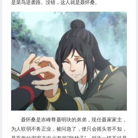
是菜鸟逆袭路。没错，这人就是聂怀桑。
聂怀桑是赤峰尊聂明玦的弟弟，现任聂家家主，
为人软弱不务正业，被问急了，便只会摇头答不知，