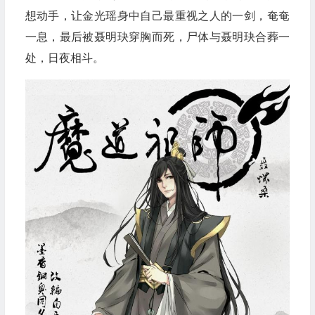
想动手，让金光瑶身中自己最重视之人的一剑，奄奄
一息，最后被聂明玦穿胸而死，尸体与聂明玦合葬一
处，日夜相斗。