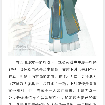
在聂明玦左手的指引下，魏婴蓝湛夫夫联手打怪
解密，聂怀桑自然是暗中偷窥，并时不时出来刷个存
在感，明确下面布局的走向。在清河刀堂，聂怀桑为
了求证魏无羡真身，亲自跑了一趟，不然即便是查看
家中祖祠，也无需家主一人亲自前来。于是刀堂一
处，聂怀桑假意不认识莫玄羽，确定魏无羡已经重
生，并亲眼看着他们找到大哥的一条腿，于是暗中跟