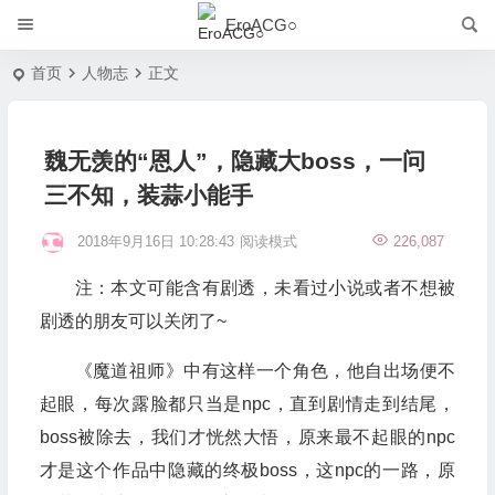
EroACG○
首页
人物志
正文
魏无羡的“恩人”，隐藏大boss，一问
三不知，装蒜小能手
2018年9月16日 10:28:43
阅读模式
226,087
注：本文可能含有剧透，未看过小说或者不想被
剧透的朋友可以关闭了~
《魔道祖师》中有这样一个角色，他自出场便不
起眼，每次露脸都只当是npc，直到剧情走到结尾，
boss被除去，我们才恍然大悟，原来最不起眼的npc
才是这个作品中隐藏的终极boss，这npc的一路，原